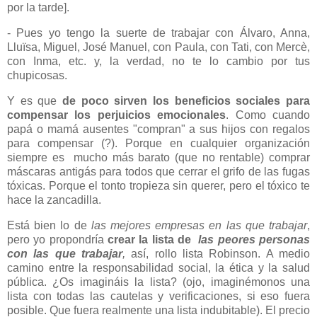
por la tarde].
- Pues yo tengo la suerte de trabajar con Álvaro, Anna,
Lluïsa, Miguel, José Manuel, con Paula, con Tati, con Mercè,
con Inma, etc. y, la verdad, no te lo cambio por tus
chupicosas.
Y es que
de poco sirven los beneficios sociales para
compensar los perjuicios emocionales
. Como cuando
papá o mamá ausentes "compran" a sus hijos con regalos
para compensar (?). Porque en cualquier organización
siempre es mucho más barato (que no rentable) comprar
máscaras antigás para todos que cerrar el grifo de las fugas
tóxicas. Porque el tonto tropieza sin querer, pero el tóxico te
hace la zancadilla.
Está bien lo de
las mejores empresas en las que trabajar
,
pero yo propondría
crear la lista de
las peores personas
con las que trabajar
,
así, rollo lista Robinson. A medio
camino entre la responsabilidad social, la ética y la salud
pública. ¿Os imagináis la lista? (ojo, imaginémonos una
lista con todas las cautelas y verificaciones, si eso fuera
posible. Que fuera realmente una lista indubitable). El precio