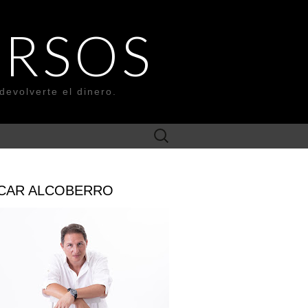
URSOS
devolverte el dinero.
Search
for:
CAR ALCOBERRO