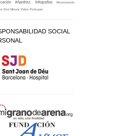
icación
#Ajedrez;
Infografías
Monetizando
es
One Minute Video
Podcasts
SPONSABILIDAD SOCIAL
RSONAL