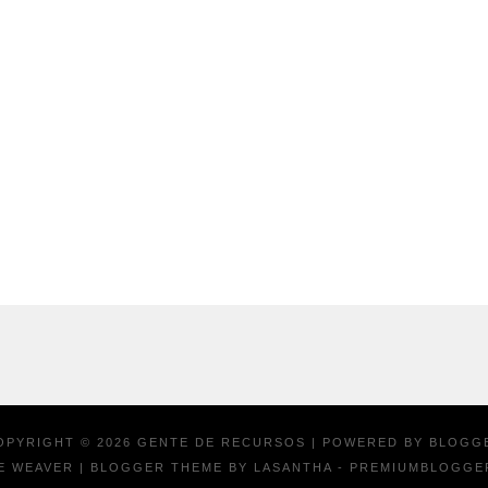
OPYRIGHT ©
2026
GENTE DE RECURSOS
| POWERED BY
BLOGG
E WEAVER
| BLOGGER THEME BY
LASANTHA
-
PREMIUMBLOGGE