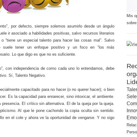
Mis o
sobre
ento", por defecto, siempre solemos asumirlo desde un ángulo
ele ir asociado a habilidades positivas, salvo recursos literarios
l” o “tiene un especial talento para hacer las cosas mal”. Salvo
nto suele tener un enfoque positivo y un foco en “los más
ario. Lo que digo es que no es suficiente.
Re
nto”, con independencia de como cada uno lo entendamos, debe
org
tivo. Sí, Talento Negativo.
Lid
Tale
pecialmente capacitado para no hacer (o no querer hacer); o bien
Sel
er. Es la capacidad para enrarecer, sino intoxicar, el ambiente.
Com
presencia. El crítico sin alternativa. El de la queja por la queja.
Inno
epticismo. Al que le pone cachondo la copia oculta sin sentido.
Emoc
illo en el cole y ahora ve la oportunidad de vengarse. Y no sigo
Rela
Perso