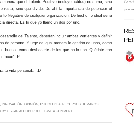
 manera que el Talento Positivo (incluye actitud) no suma, sino
Gamif
lo resta, sino que divide. De ahí la importancia de potenciar el
pasion
lento Negativo de cualquier organización. De hecho, lo ideal sería
ia directa. Es lo que yo llamo un dos por uno.
RE
desarrollo del Talento, deberían incluir ambas vertientes y definir
PE
pos de persona. Y urge de igual manera la gestión de unos, como
los buenos como deshacerte de los que no lo son. Quédate con
"estacan" :P
ra tu vida personal... :D
,
INNOVACIÓN
,
OPINIÓN
,
PSICOLOGÍA
,
RECURSOS HUMANOS
,
9 BY
OSCAR ALCOBERRO
|
LEAVE A COMMENT