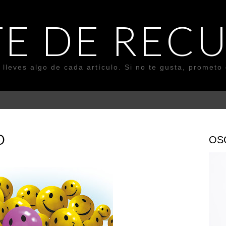
E DE REC
e lleves algo de cada artículo. Si no te gusta, prometo 
O
OS