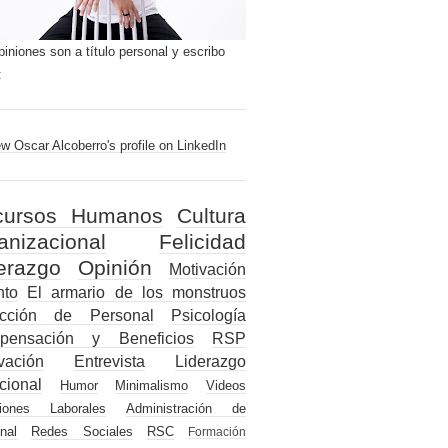
piniones son a título personal y escribo
:
cursos Humanos
Cultura
anizacional
Felicidad
erazgo
Opinión
Motivación
nto
El armario de los monstruos
ección de Personal
Psicología
pensación y Beneficios
RSP
vación
Entrevista
Liderazgo
ional
Humor
Minimalismo
Videos
ciones Laborales
Administración de
nal
Redes Sociales
RSC
Formación