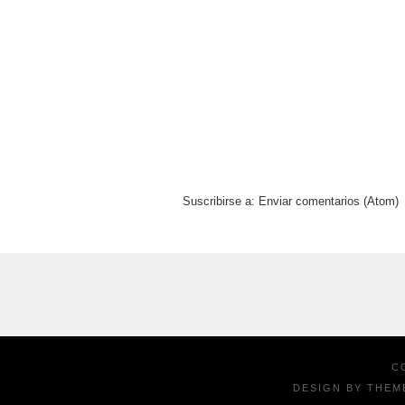
Suscribirse a:
Enviar comentarios (Atom)
C
DESIGN BY
THEM