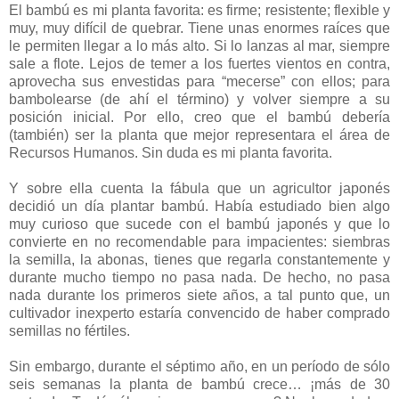
El bambú es mi planta favorita: es firme; resistente; flexible y
muy, muy difícil de quebrar. Tiene unas enormes raíces que
le permiten llegar a lo más alto. Si lo lanzas al mar, siempre
sale a flote. Lejos de temer a los fuertes vientos en contra,
aprovecha sus envestidas para “mecerse” con ellos; para
bambolearse (de ahí el término) y volver siempre a su
posición inicial. Por ello, creo que el bambú debería
(también) ser la planta que mejor representara el área de
Recursos Humanos. Sin duda es mi planta favorita.
Y sobre ella cuenta la fábula que un agricultor japonés
decidió un día plantar bambú. Había estudiado bien algo
muy curioso que sucede con el bambú japonés y que lo
convierte en no recomendable para impacientes: siembras
la semilla, la abonas, tienes que regarla constantemente y
durante mucho tiempo no pasa nada. De hecho, no pasa
nada durante los primeros siete años, a tal punto que, un
cultivador inexperto estaría convencido de haber comprado
semillas no fértiles.
Sin embargo, durante el séptimo año, en un período de sólo
seis semanas la planta de bambú crece… ¡más de 30