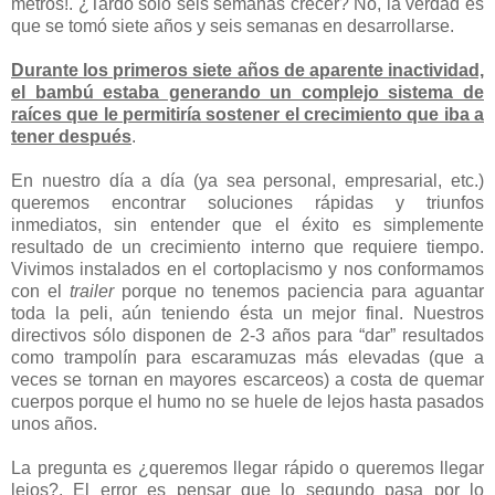
metros!. ¿Tardó sólo seis semanas crecer? No, la verdad es
que se tomó siete años y seis semanas en desarrollarse.
Durante los primeros siete años de aparente inactividad,
el bambú estaba generando un complejo sistema de
raíces que le permitiría sostener el crecimiento que iba a
tener después
.
En nuestro día a día (ya sea personal, empresarial, etc.)
queremos encontrar soluciones rápidas y triunfos
inmediatos, sin entender que el éxito es simplemente
resultado de un crecimiento interno que requiere tiempo.
Vivimos instalados en el cortoplacismo y nos conformamos
con el
trailer
porque no tenemos paciencia para aguantar
toda la peli, aún teniendo ésta un mejor final. Nuestros
directivos sólo disponen de 2-3 años para “dar” resultados
como trampolín para escaramuzas más elevadas (que a
veces se tornan en mayores escarceos) a costa de quemar
cuerpos porque el humo no se huele de lejos hasta pasados
unos años.
La pregunta es ¿queremos llegar rápido o queremos llegar
lejos?. El error es pensar que lo segundo pasa por lo